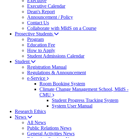
Executive
Executive Calendar
Dean's Report
Announcement / Policy
Contact Us
Collaborate with MIdS on a Course
Prosective Students
Program
Education Fee
How to Apply
Student Admissions Calendar
Student
Registration Manual
Regulations & Announcement
e-Service
Room Booking System
Climate Change Management School, MIdS -
CMU
Student Progress Tracking System
System User Manual
Research Ethics
News
All News
Public Relations News
General Activities News