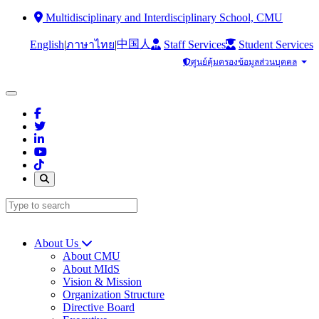
Multidisciplinary and Interdisciplinary School, CMU
中国人
English
|
|
Staff Services
Student Services
ภาษาไทย
ศูนย์คุ้มครองข้อมูลส่วนบุคคล
About Us
About CMU
About MIdS
Vision & Mission
Organization Structure
Directive Board