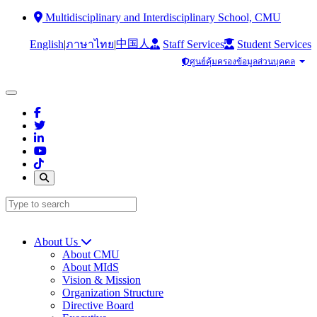
Multidisciplinary and Interdisciplinary School, CMU
中国人
English
|
|
Staff Services
Student Services
ภาษาไทย
ศูนย์คุ้มครองข้อมูลส่วนบุคคล
About Us
About CMU
About MIdS
Vision & Mission
Organization Structure
Directive Board