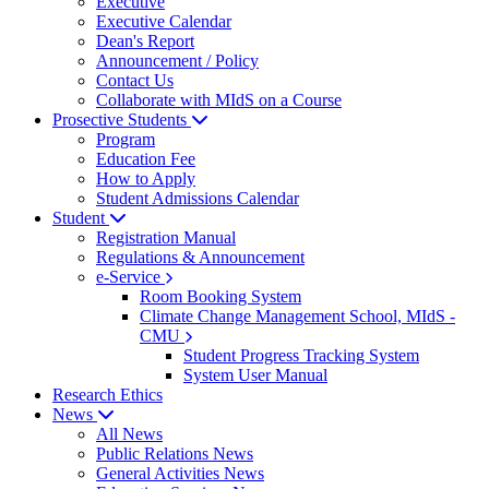
Executive
Executive Calendar
Dean's Report
Announcement / Policy
Contact Us
Collaborate with MIdS on a Course
Prosective Students
Program
Education Fee
How to Apply
Student Admissions Calendar
Student
Registration Manual
Regulations & Announcement
e-Service
Room Booking System
Climate Change Management School, MIdS -
CMU
Student Progress Tracking System
System User Manual
Research Ethics
News
All News
Public Relations News
General Activities News