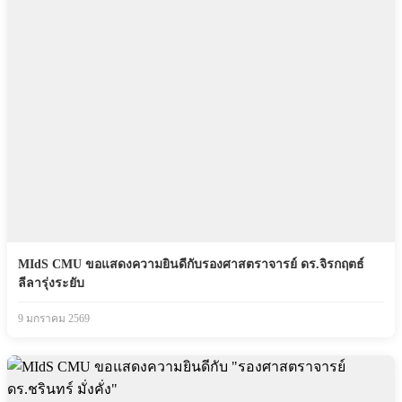
MIdS CMU ขอแสดงความยินดีกับรองศาสตราจารย์ ดร.จิรกฤตธ์
ลีลารุ่งระยับ
9 มกราคม 2569